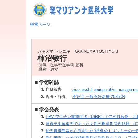
検索ページ
カキヌマ トシユキ
KAKINUMA TOSHIYUKI
柿沼敏行
所属
医学部医学科 産科
職種
教授
■
学術雑誌
1.
症例報告
Successful perioperative management 
2.
総説・解説
不妊症 一般不妊治療 2025/04
■
学会発表
1.
HPV ワクチン関連症状（ISRR）の二相性経過―川崎
2.
超低出生体重児であった女性の周産期管理経験 （口頭発表
3.
胎児携帯異常から判明した9番部分トリソミーの一例 （口
4.
断に苦慮した子宮頸部胃型粘液性癌の 1 例 （口頭発表，