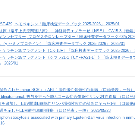
-ST-439, ヘモペキシン「臨床検査データブック 2025-2026」 2025/01
抗原《扁平上皮癌関連抗原》, 神経特異エノラーゼ〔NSE〕, CA15-3（糖鎖抗原15
ゲンレセプター, プロゲステロンレセプター「臨床検査データブック2025-2026」 
m.（γ-セミノプロテイン）「臨床検査データブック 2025-2026」 2025/01
ケラチン18フラグメント［CK-18F］「臨床検査データブック 2025-2026」 20
トケラチン19フラグメント《シフラ21-1〔CYFRA21-1〕》「臨床検査データブッ
」 2025/01
された minor BCR：：ABL１陽性慢性骨髄性白血病 （口頭発表，一般） 202
linatumomab 投与を行った肺ムコール症合併急性リンパ性白血病 （口頭発表，一
ISH検査を追加し、EBV関連B細胞性リンパ増殖性疾患の診断に至った1例 （口頭発表，一
を示したEBV陽性B細胞腫瘍 （口頭発表，一般） 2026/05/23
phohistiocytosis associated with primary Epstein-Barr virus infection i
16