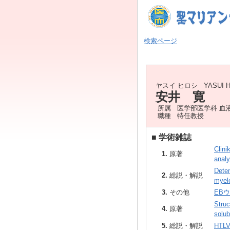
検索ページ
ヤスイ ヒロシ
YASUI 
安井 寛
所属
医学部医学科 血
職種
特任教授
■
学術雑誌
Clini
1.
原著
analy
Detem
2.
総説・解説
myel
3.
その他
EB
Struc
4.
原著
solu
5.
総説・解説
HTLV-