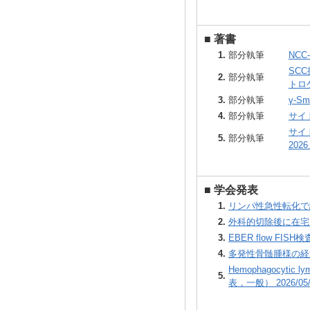
■
著書
1.
部分執筆
NCC
SCC
2.
部分執筆
トロ
3.
部分執筆
γ-S
4.
部分執筆
サイト
サイ
5.
部分執筆
2026
■
学会発表
1.
リンパ性急性転化で診断
2.
外科的切除後に在宅 b
3.
EBER flow F
4.
多発性骨髄腫様の経過
Hemophagocytic lym
5.
表，一般） 2026/05/