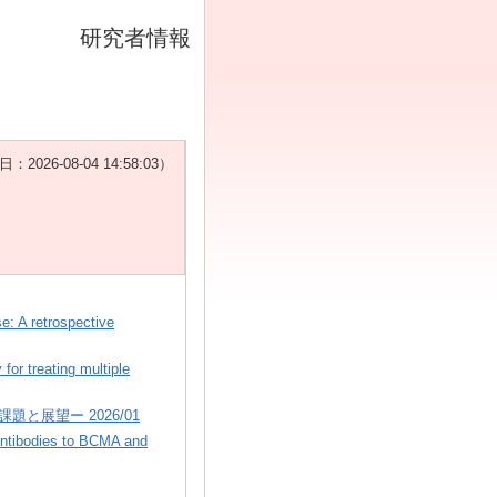
研究者情報
26-08-04 14:58:03）
e: A retrospective
for treating multiple
展望ー 2026/01
 antibodies to BCMA and