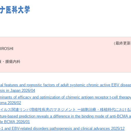
（最終更新日：20
HIROSHI
液・腫瘍内科
kal features and rognostic factors of adult systemic chronic active EBV diseas
sis in Japan 2026/04
inants of efficacy and optimization of chimeric antigen receptor t-cell therapy 
oma 2026/02
ウイルス関連リンパ増殖性疾患のマネジメント ー細胞治療・移植時代における課題と
ture-based prediction reveals a difference in the binding mode of anti-BCMA
ble BCMA 2026/01
1 and EBV-related disorders:pathogenesis and clinical advances 2025/12