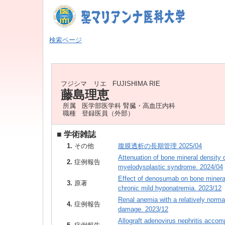
検索ページ
フジシマ リエ
FUJISHIMA RIE
藤島理恵
所属
医学部医学科 腎臓・高血圧内科
職種
登録医員（外部）
■
学術雑誌
1.
その他
腹膜透析の長期管理 2025/04
Attenuation of bone mineral density 
2.
症例報告
myelodysplastic syndrome. 2024/04
Effect of denosumab on bone minera
3.
原著
chronic mild hyponatremia. 2023/12
Renal anemia with a relatively normal 
4.
症例報告
damage. 2023/12
Allograft adenovirus nephritis accom