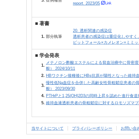
5.
症例報告
report. 2023/05
■
著書
20. 透析関連の感染症
1.
部分執筆
透析患者の感染症は重症化しやすく、致
ピットフォール×カメレオン×ミミック 
■
学会発表
メテノロン酢酸エステルによる貧血治療中に骨密度
1.
般） 2024/10/11
2.
HBワクチン接種後にHBs抗原が陽性となった維持血液透
慢性低Na血症を合併した高齢女性骨粗鬆症患者の骨
3.
般） 2023/09/30
4.
PTHrPと1,25(OH)2D3の同時上昇を認めた進行食
5.
維持血液透析患者の骨粗鬆症に対するロモソズマブの使用
当サイトについて
プライバシーポリシー
お問い合