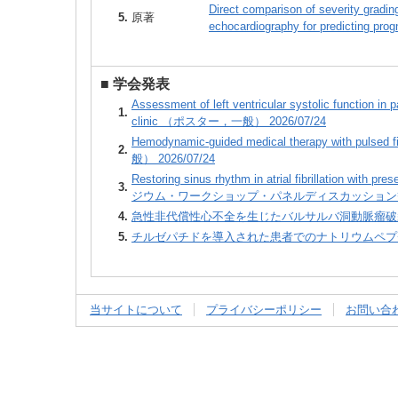
Direct comparison of severity gradi
5.
原著
echocardiography for predicting prog
■
学会発表
Assessment of left ventricular systolic function in p
1.
clinic （ポスター，一般） 2026/07/24
Hemodynamic-guided medical therapy with pulsed
2.
般） 2026/07/24
Restoring sinus rhythm in atrial fibrillation with
3.
ジウム・ワークショップ・パネルディスカッション等） 2
4.
急性非代償性心不全を生じたバルサルバ洞動脈瘤破裂の一
5.
チルゼパチドを導入された患者でのナトリウムペプチドの
当サイトについて
プライバシーポリシー
お問い合