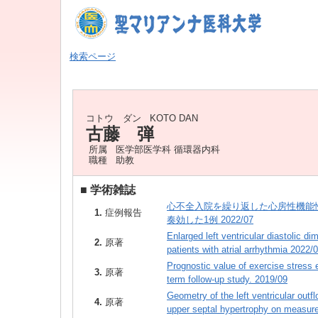
検索ページ
コトウ ダン
KOTO DAN
古藤 弾
所属
医学部医学科 循環器内科
職種
助教
■
学術雑誌
心不全入院を繰り返した心房性機能性僧
1.
症例報告
奏効した1例 2022/07
Enlarged left ventricular diastolic dim
2.
原著
patients with atrial arrhythmia 2022/
Prognostic value of exercise stress e
3.
原著
term follow-up study. 2019/09
Geometry of the left ventricular outf
4.
原著
upper septal hypertrophy on measure