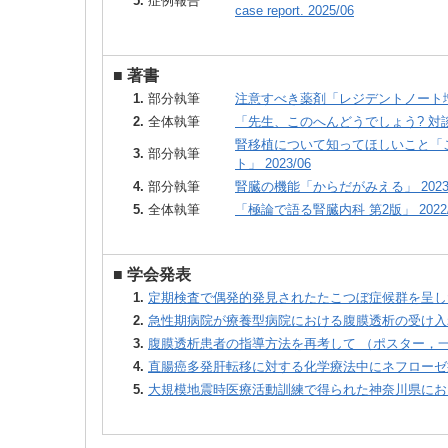
5.
症例報告
case report. 2025/06
■
著書
1.
部分執筆
注意すべき薬剤「レジデントノート増刊」
2.
全体執筆
「先生、このへんどうでしょう? 対談か
腎移植について知ってほしいこと「
3.
部分執筆
ト」 2023/06
4.
部分執筆
腎臓の機能「からだがみえる」 2023/
5.
全体執筆
「極論で語る腎臓内科 第2版」 2022/
■
学会発表
1.
定期検査で偶発的発見されたたこつぼ症候群を呈した腹膜
2.
急性期病院が療養型病院における腹膜透析の受け入れを
3.
腹膜透析患者の指導方法を再考して （ポスター，一般） 
4.
直腸癌多発肝転移に対する化学療法中にネフローゼ症候群
5.
大規模地震時医療活動訓練で得られた神奈川県における透