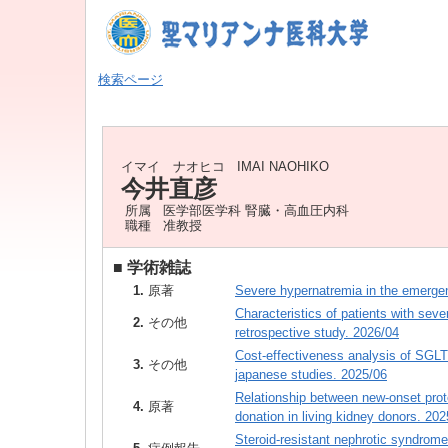
検索ページ
イマイ ナオヒコ
IMAI NAOHIKO
今井直彦
所属
医学部医学科 腎臓・高血圧内科
職種
准教授
■
学術雑誌
1.
原著
Severe hypernatremia in the emergen
Characteristics of patients with sev
2.
その他
retrospective study. 2026/04
Cost-effectiveness analysis of SGLT2
3.
その他
japanese studies. 2025/06
Relationship between new-onset prot
4.
原著
donation in living kidney donors. 202
Steroid-resistant nephrotic syndrom