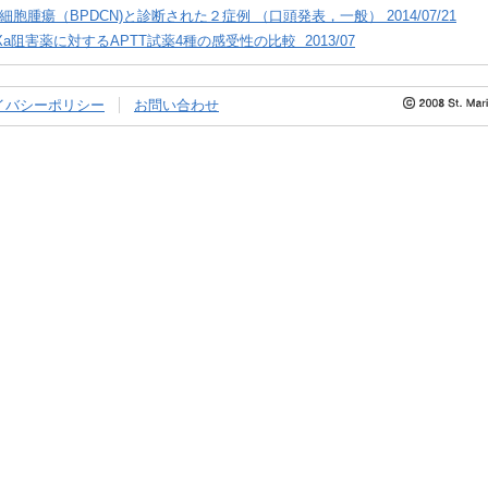
胞腫瘍（BPDCN)と診断された２症例 （口頭発表，一般） 2014/07/21
a阻害薬に対するAPTT試薬4種の感受性の比較 2013/07
イバシーポリシー
お問い合わせ