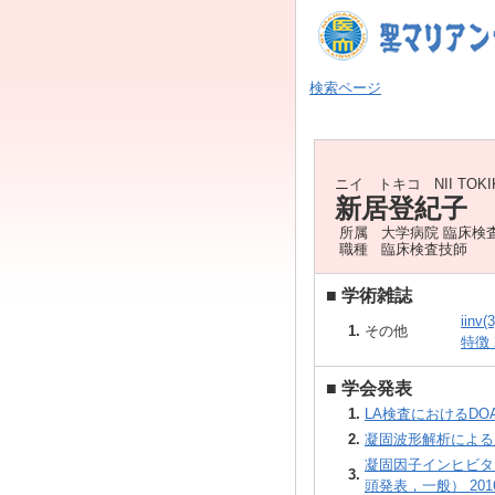
検索ページ
ニイ トキコ
NII TOK
新居登紀子
所属
大学病院 臨床検
職種
臨床検査技師
■
学術雑誌
iin
1.
その他
特徴 2
■
学会発表
1.
LA検査におけるDOA
2.
凝固波形解析によるル
凝固因子インヒビタ
3.
頭発表，一般） 2016/