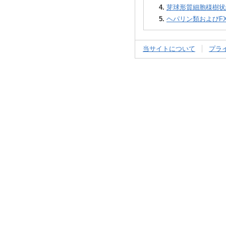
4.
芽球形質細胞様樹状細
5.
ヘパリン類およびFX
当サイトについて
プラ