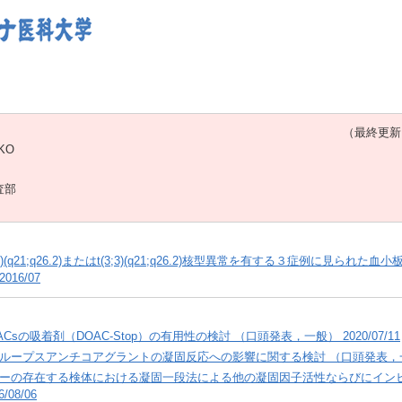
（最終更新日：20
IKO
査部
v(3)(q21;q26.2)またはt(3;3)(q21;q26.2)核型異常を有する３症例に見ら
016/07
Csの吸着剤（DOAC-Stop）の有用性の検討 （口頭発表，一般） 2020/07/11
ープスアンチコアグラントの凝固反応への影響に関する検討 （口頭発表，一般） 
ーの存在する検体における凝固一段法による他の凝固因子活性ならびにインヒ
08/06