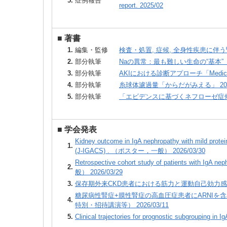
5.
症例報告
report. 2025/02
■
著書
1.
編集・監修
検査・処置, 症候, 全身性疾患に伴う腎障
2.
部分執筆
Naの異常：最も難しい生命の“基本”「
3.
部分執筆
AKIにおける診断アプローチ「Medical Pr
4.
部分執筆
糸球体濾過量「からだがみえる」 202
5.
部分執筆
「エビデンスに基づくネフローゼ症候群診
■
学会発表
Kidney outcome in IgA nephropathy with mild protei
1.
(J‑IGACS) . （ポスター，一般） 2026/03/30
Retrospective cohort study of patients with IgA
2.
般） 2026/03/29
3.
保存期外来CKD患者における筋力と運動自己効力感・行
糖尿病性腎症+膜性腎症の高血圧症患者にARNIを
4.
特別・招待講演等） 2026/03/11
5.
Clinical trajectories for prognostic subgroupin