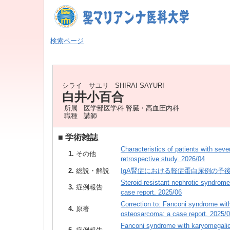
検索ページ
シライ サユリ
SHIRAI SAYURI
白井小百合
所属
医学部医学科 腎臓・高血圧内科
職種
講師
■
学術雑誌
Characteristics of patients with sev
1.
その他
retrospective study. 2026/04
2.
総説・解説
IgA腎症における軽症蛋白尿例の予後 2
Steroid-resistant nephrotic syndrom
3.
症例報告
case report. 2025/06
Correction to: Fanconi syndrome with 
4.
原著
osteosarcoma: a case report. 2025/
Fanconi syndrome with karyomegalic i