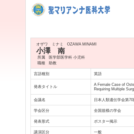
オザワ ミナミ
OZAWA MINAMI
小澤 南
所属
医学部医学科 小児科
職種
助教
言語種別
英語
A Female Case of Oste
発表タイトル
Requiring Multiple Surg
会議名
日本人類遺伝学会第70
学会区分
全国規模の学会
発表形式
ポスター掲示
講演区分
一般