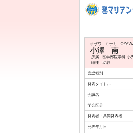
オザワ ミナミ
OZAWA
小澤 南
所属
医学部医学科 小
職種
助教
言語種別
発表タイトル
会議名
学会区分
発表者・共同発表者
発表年月日