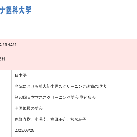
 MINAMI
児科
日本語
当院における拡大新生児スクリーニング診療の現状
第50回日本マススクリーニング学会 学術集会
全国規模の学会
鹿野直樹、小澤南、右田王介、松永綾子
2023/08/25