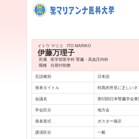
イトウ マリコ
ITO MARIKO
伊藤万理子
所属
医学部医学科 腎臓・高血圧内科
職種
任期付助教
言語種別
日本語
発表タイトル
特異的所見に乏しいネ
会議名
第53回日本腎臓学会
学会区分
地方会
発表形式
ポスター掲示
講演区分
一般