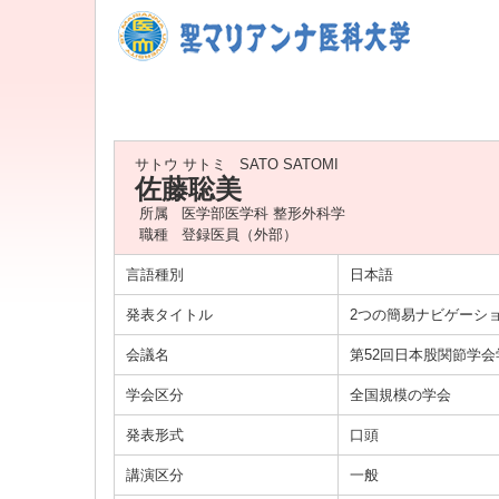
サトウ サトミ
SATO SATOMI
佐藤聡美
所属
医学部医学科 整形外科学
職種
登録医員（外部）
言語種別
日本語
発表タイトル
2つの簡易ナビゲーション
会議名
第52回日本股関節学
学会区分
全国規模の学会
発表形式
口頭
講演区分
一般