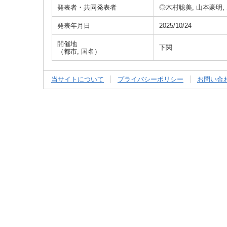
発表者・共同発表者
◎木村聡美, 山本豪明,
発表年月日
2025/10/24
開催地
下関
（都市, 国名）
当サイトについて
プライバシーポリシー
お問い合