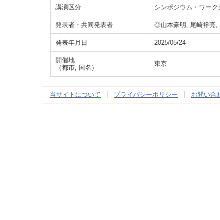
講演区分
シンポジウム・ワーク
発表者・共同発表者
◎山本豪明, 尾崎裕亮
発表年月日
2025/05/24
開催地
東京
（都市, 国名）
当サイトについて
プライバシーポリシー
お問い合