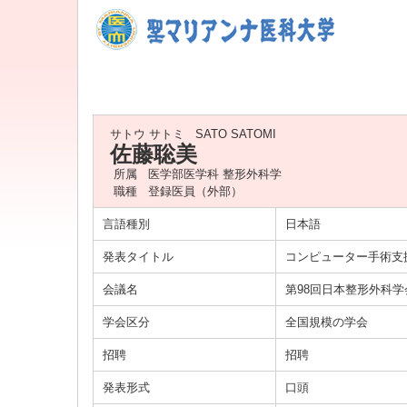
サトウ サトミ
SATO SATOMI
佐藤聡美
所属
医学部医学科 整形外科学
職種
登録医員（外部）
言語種別
日本語
発表タイトル
コンピューター手術支
会議名
第98回日本整形外科
学会区分
全国規模の学会
招聘
招聘
発表形式
口頭