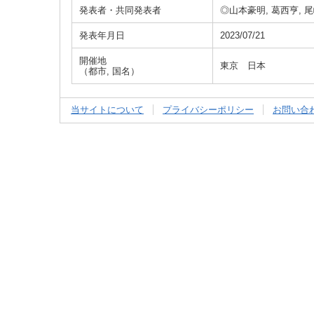
発表者・共同発表者
◎山本豪明, 葛西亨, 
発表年月日
2023/07/21
開催地
東京 日本
（都市, 国名）
当サイトについて
プライバシーポリシー
お問い合