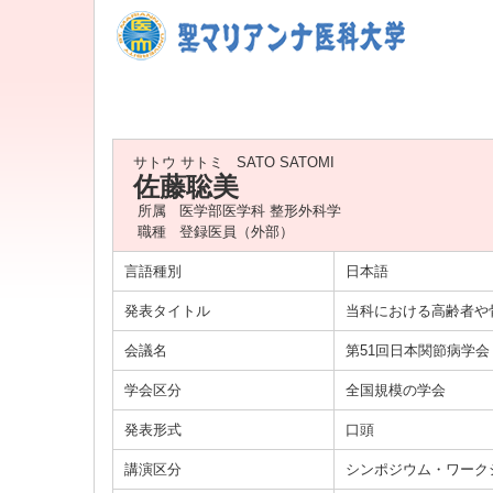
サトウ サトミ
SATO SATOMI
佐藤聡美
所属
医学部医学科 整形外科学
職種
登録医員（外部）
言語種別
日本語
発表タイトル
当科における高齢者や
会議名
第51回日本関節病学会
学会区分
全国規模の学会
発表形式
口頭
講演区分
シンポジウム・ワーク