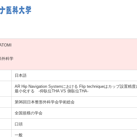
ATOMI
形外科学
）
日本語
AR Hip Navigation Systemにおける Flip techniqueはカ
最小化する -仰臥位THA VS 側臥位THA-
第96回日本整形外科学会学術総会
全国規模の学会
口頭
一般