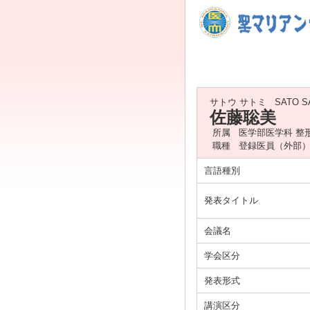
サトウ サトミ
SATO S
佐藤聡美
所属
医学部医学科 整
職種
登録医員（外部
言語種別
発表タイトル
会議名
学会区分
発表形式
講演区分