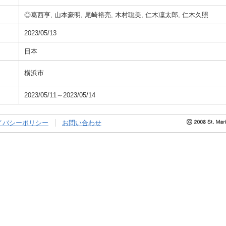
◎葛西亨, 山本豪明, 尾崎裕亮, 木村聡美, 仁木凜太郎, 仁木久照
2023/05/13
日本
横浜市
2023/05/11～2023/05/14
イバシーポリシー
お問い合わせ