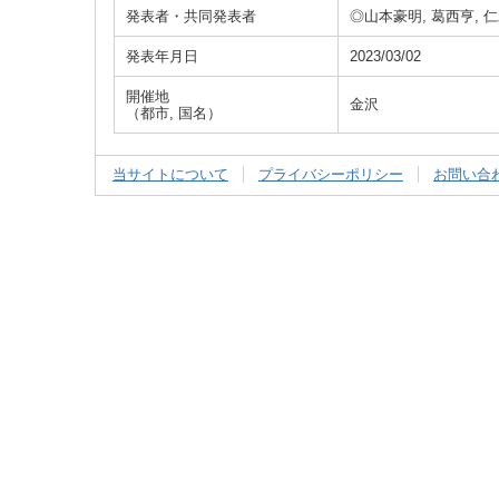
発表者・共同発表者
◎山本豪明, 葛西亨, 
発表年月日
2023/03/02
開催地
金沢
（都市, 国名）
当サイトについて
プライバシーポリシー
お問い合