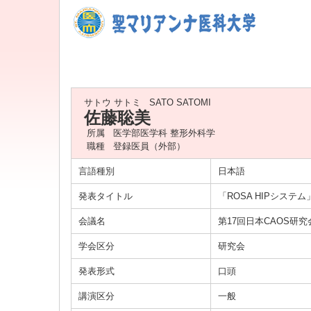
サトウ サトミ
SATO SATOMI
佐藤聡美
所属
医学部医学科 整形外科学
職種
登録医員（外部）
言語種別
日本語
発表タイトル
「ROSA HIPシス
会議名
第17回日本CAOS研究
学会区分
研究会
発表形式
口頭
講演区分
一般