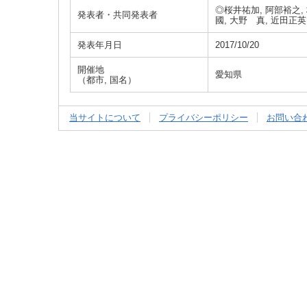
◎桜井祐加, 阿部裕之, 
発表者・共同発表者
國, 大野 真, 近田正英
発表年月日
2017/10/20
開催地
愛知県
（都市, 国名）
当サイトについて
プライバシーポリシー
お問い合