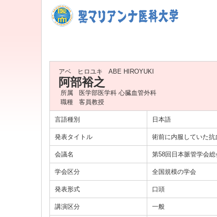
アベ ヒロユキ
ABE HIROYUKI
阿部裕之
所属
医学部医学科 心臓血管外科
職種
客員教授
言語種別
日本語
発表タイトル
術前に内服していた抗
会議名
第58回日本脈管学会総
学会区分
全国規模の学会
発表形式
口頭
講演区分
一般