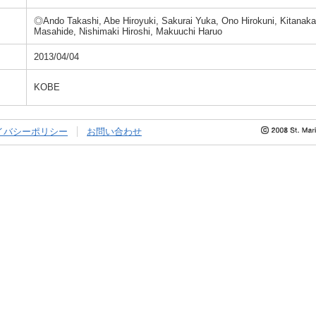
◎Ando Takashi, Abe Hiroyuki, Sakurai Yuka, Ono Hirokuni, Kitanak
Masahide, Nishimaki Hiroshi, Makuuchi Haruo
2013/04/04
KOBE
イバシーポリシー
お問い合わせ