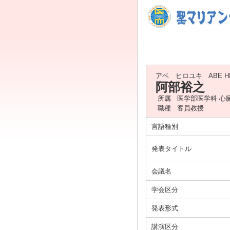
アベ ヒロユキ
ABE H
阿部裕之
所属
医学部医学科 心
職種
客員教授
言語種別
発表タイトル
会議名
学会区分
発表形式
講演区分