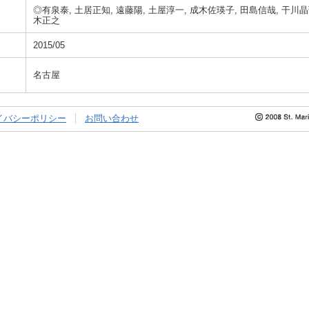
◎有泉泰, 土居正知, 遠藤陽, 土屋淳一, 成木佐瑛子, 田島信哉, 干川晶
木正之
2015/05
名古屋
イバシーポリシー
お問い合わせ