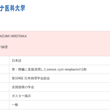
IZUMI HIROTAKA
子病理
日本語
胃・脾臓に直接浸潤したserous cyst neoplasmの1例
第104回 日本病理学会総会
全国規模の学会
ポスター掲示
一般