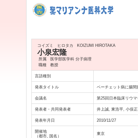
コイズミ ヒロタカ
KOIZUMI HIROTAKA
小泉宏隆
所属
医学部医学科 分子病理
職種
教授
言語種別
発表タイトル
ベーチェット病に腸間
会議名
第25回日本臨床リウマ
発表者・共同発表者
井上誠, 東浩平, 小俣正
発表年月日
2010/11/27
開催地
東京
（都市, 国名）