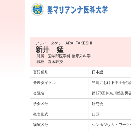
アライ タケシ
ARAI TAKESHI
新井 猛
所属
医学部医学科 整形外科学
職種
臨床教授
言語種別
日本語
発表タイトル
当院における中手骨頚
会議名
第178回神奈川整形災
学会区分
研究会
発表形式
口頭
講演区分
シンポジウム・ワーク