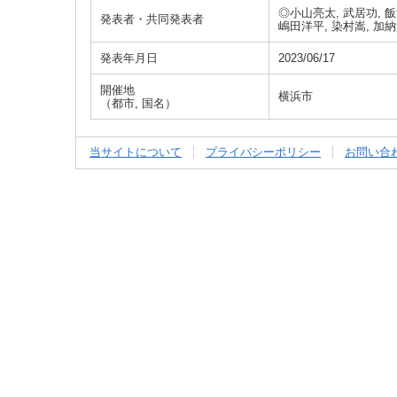
◎小山亮太, 武居功, 飯
発表者・共同発表者
嶋田洋平, 染村嵩, 加
発表年月日
2023/06/17
開催地
横浜市
（都市, 国名）
当サイトについて
プライバシーポリシー
お問い合