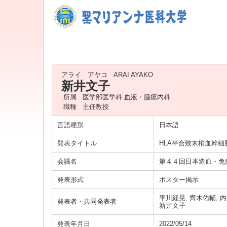
アライ アヤコ
ARAI AYAKO
新井文子
所属
医学部医学科 血液・腫瘍内科
職種
主任教授
言語種別
日本語
発表タイトル
HLA半合致末梢血幹
会議名
第４４回日本造血・免
発表形式
ポスター掲示
平川経晃, 齊木佑輔, 内
発表者・共同発表者
新井文子
発表年月日
2022/05/14