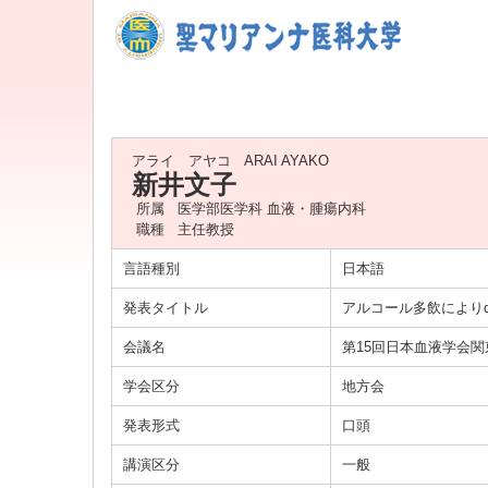
アライ アヤコ
ARAI AYAKO
新井文子
所属
医学部医学科 血液・腫瘍内科
職種
主任教授
言語種別
日本語
発表タイトル
アルコール多飲によりdys
会議名
第15回日本血液学会
学会区分
地方会
発表形式
口頭
講演区分
一般