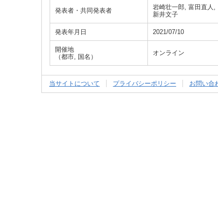
岩崎壮一郎, 富田直人, 
発表者・共同発表者
新井文子
発表年月日
2021/07/10
開催地
オンライン
（都市, 国名）
当サイトについて
プライバシーポリシー
お問い合