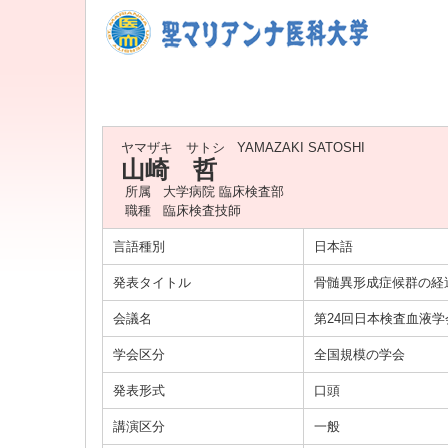
ヤマザキ サトシ
YAMAZAKI SATOSHI
山崎 哲
所属
大学病院 臨床検査部
職種
臨床検査技師
言語種別
日本語
発表タイトル
骨髄異形成症候群の経
会議名
第24回日本検査血液
学会区分
全国規模の学会
発表形式
口頭
講演区分
一般