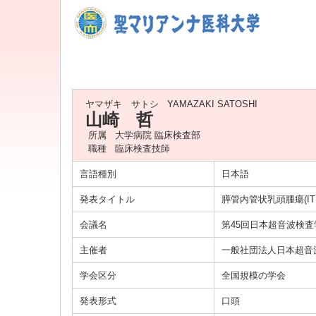
ヤマザキ サトシ
YAMAZAKI SATOSHI
山崎 哲
所属
大学病院 臨床検査部
職種
臨床検査技師
言語種別
日本語
発表タイトル
膵管内管状乳頭腫瘍(I
会議名
第45回日本超音波検
主催者
一般社団法人日本超音
学会区分
全国規模の学会
発表形式
口頭