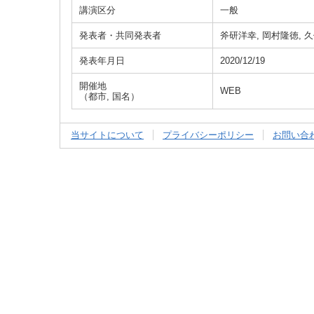
講演区分
一般
発表者・共同発表者
斧研洋幸, 岡村隆徳, 
発表年月日
2020/12/19
開催地
WEB
（都市, 国名）
当サイトについて
プライバシーポリシー
お問い合