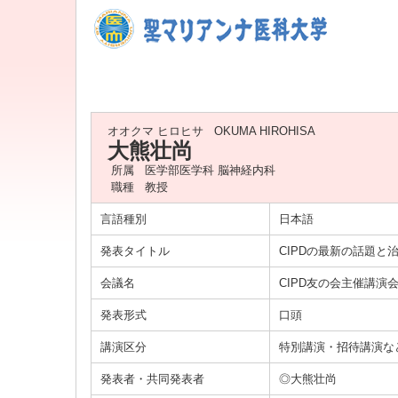
オオクマ ヒロヒサ
OKUMA HIROHISA
大熊壮尚
所属
医学部医学科 脳神経内科
職種
教授
言語種別
日本語
発表タイトル
CIPDの最新の話題と
会議名
CIPD友の会主催講演
発表形式
口頭
講演区分
特別講演・招待講演な
発表者・共同発表者
◎大熊壮尚