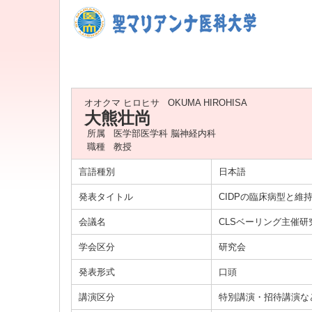
オオクマ ヒロヒサ
OKUMA HIROHISA
大熊壮尚
所属
医学部医学科 脳神経内科
職種
教授
言語種別
日本語
発表タイトル
CIDPの臨床病型と維持
会議名
CLSベーリング主催研
学会区分
研究会
発表形式
口頭
講演区分
特別講演・招待講演な