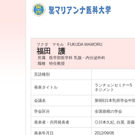
フクダ マモル
FUKUDA MAMORU
福田 護
所属
医学部医学科 乳腺・内分泌外科
職種
特任教授
言語種別
ランチョンセミナー5
発表タイトル
ネジメント
会議名
第9回日本乳癌学会中
学会区分
全国規模の学会
発表者・共同発表者
◎川本久紀, 白英, 首藤
発表年月日
2012/09/08