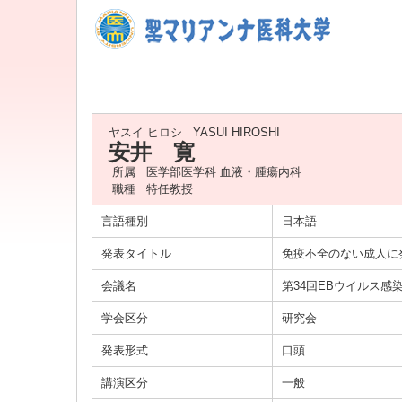
ヤスイ ヒロシ
YASUI HIROSHI
安井 寛
所属
医学部医学科 血液・腫瘍内科
職種
特任教授
言語種別
日本語
発表タイトル
免疫不全のない成人に発症
会議名
第34回EBウイルス感
学会区分
研究会
発表形式
口頭
講演区分
一般