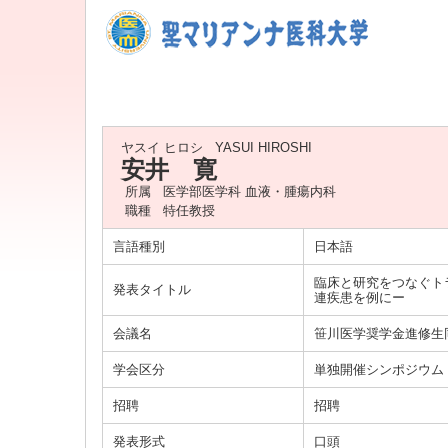
ヤスイ ヒロシ
YASUI HIROSHI
安井 寛
所属
医学部医学科 血液・腫瘍内科
職種
特任教授
言語種別
日本語
臨床と研究をつなぐト
発表タイトル
連疾患を例にー
会議名
笹川医学奨学金進修生
学会区分
単独開催シンポジウム
招聘
招聘
発表形式
口頭