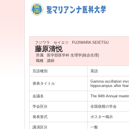
フジワラ セイエツ
FUJIWARA SEIETSU
藤原清悦
所属
医学部医学科 生理学(統合生理)
職種
講師
言語種別
英語
Gamma oscillation invo
発表タイトル
hippocampus after fear
会議名
The 94th Annual meetin
学会区分
全国規模の学会
発表形式
ポスター掲示
講演区分
一般