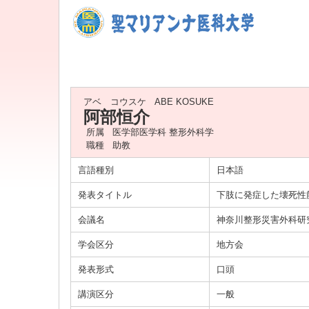
アベ コウスケ
ABE KOSUKE
阿部恒介
所属
医学部医学科 整形外科学
職種
助教
言語種別
日本語
発表タイトル
下肢に発症した壊死性
会議名
神奈川整形災害外科研
学会区分
地方会
発表形式
口頭
講演区分
一般