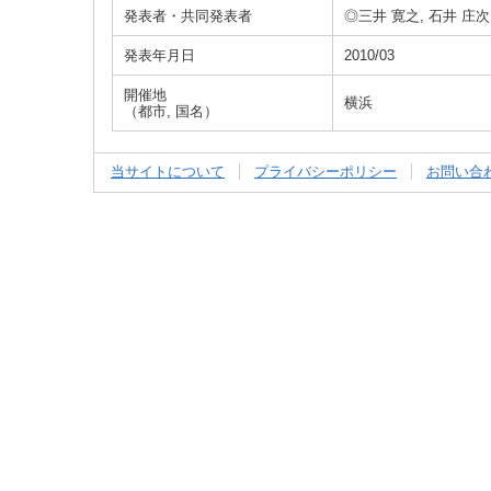
発表者・共同発表者
◎三井 寛之, 石井 庄次,
発表年月日
2010/03
開催地
横浜
（都市, 国名）
当サイトについて
プライバシーポリシー
お問い合