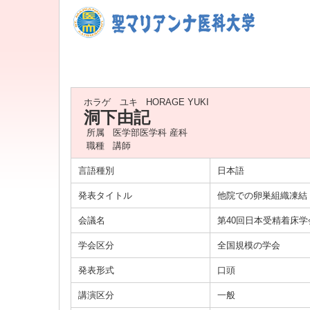
ホラゲ ユキ
HORAGE YUKI
洞下由記
所属
医学部医学科 産科
職種
講師
言語種別
日本語
発表タイトル
他院での卵巣組織凍結
会議名
第40回日本受精着床
学会区分
全国規模の学会
発表形式
口頭
講演区分
一般