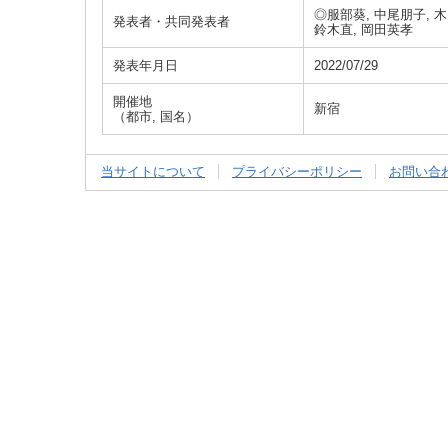
◎服部葵, 中尾朋子, 木
発表者・共同発表者
鈴木直, 岡田英孝
発表年月日
2022/07/29
開催地
新宿
（都市, 国名）
当サイトについて
プライバシーポリシー
お問い合