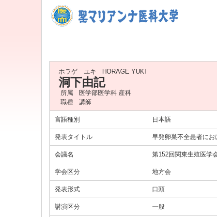
ホラゲ ユキ
HORAGE YUKI
洞下由記
所属
医学部医学科 産科
職種
講師
言語種別
日本語
発表タイトル
早発卵巣不全患者にお
会議名
第152回関東生殖医学
学会区分
地方会
発表形式
口頭
講演区分
一般