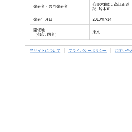
◎鈴木由妃, 高江正道, 
発表者・共同発表者
記, 鈴木直
発表年月日
2018/07/14
開催地
東京
（都市, 国名）
当サイトについて
プライバシーポリシー
お問い合