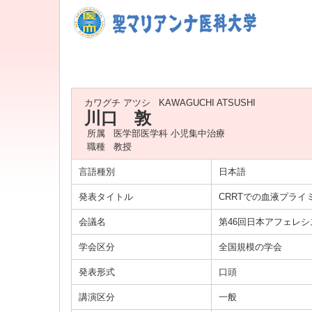
カワグチ アツシ
KAWAGUCHI ATSUSHI
川口 敦
所属
医学部医学科 小児集中治療
職種
教授
言語種別
日本語
発表タイトル
CRRTでの血液プラ
会議名
第46回日本アフェレ
学会区分
全国規模の学会
発表形式
口頭
講演区分
一般