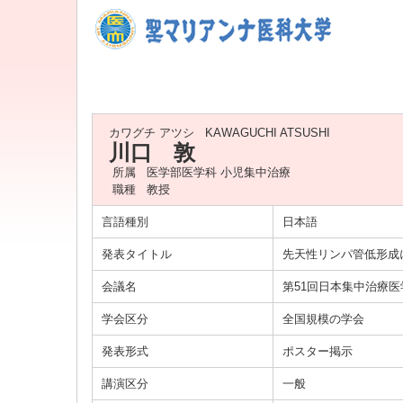
カワグチ アツシ
KAWAGUCHI ATSUSHI
川口 敦
所属
医学部医学科 小児集中治療
職種
教授
言語種別
日本語
発表タイトル
先天性リンパ管低形成
会議名
第51回日本集中治療
学会区分
全国規模の学会
発表形式
ポスター掲示
講演区分
一般