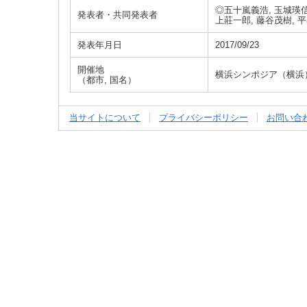
◎五十嵐義浩, 玉城瑛信,
発表者・共同発表者
上莊一郎, 藤谷茂樹, 
発表年月日
2017/09/23
開催地
横浜シンポジア（横浜
（都市, 国名）
当サイトについて
プライバシーポリシー
お問い合