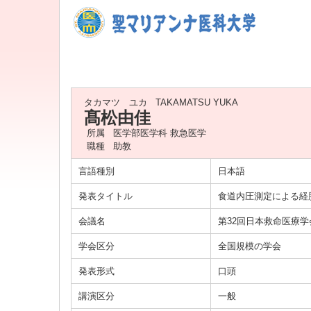
タカマツ ユカ
TAKAMATSU YUKA
髙松由佳
所属
医学部医学科 救急医学
職種
助教
言語種別
日本語
発表タイトル
食道内圧測定による経
会議名
第32回日本救命医療
学会区分
全国規模の学会
発表形式
口頭
講演区分
一般