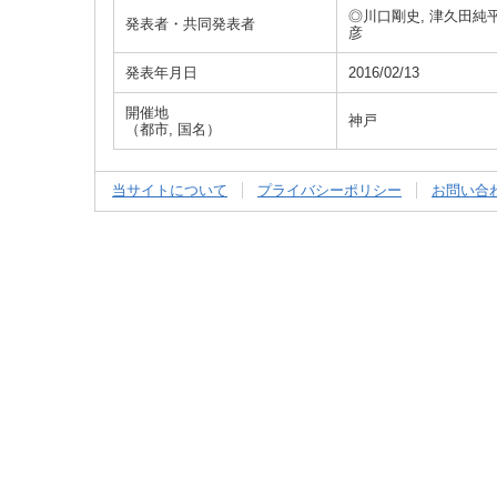
◎川口剛史, 津久田純平,
発表者・共同発表者
彦
発表年月日
2016/02/13
開催地
神戸
（都市, 国名）
当サイトについて
プライバシーポリシー
お問い合