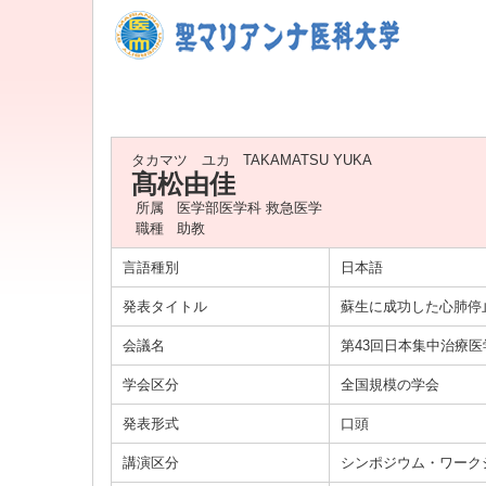
タカマツ ユカ
TAKAMATSU YUKA
髙松由佳
所属
医学部医学科 救急医学
職種
助教
言語種別
日本語
発表タイトル
蘇生に成功した心肺停止
会議名
第43回日本集中治療
学会区分
全国規模の学会
発表形式
口頭
講演区分
シンポジウム・ワーク