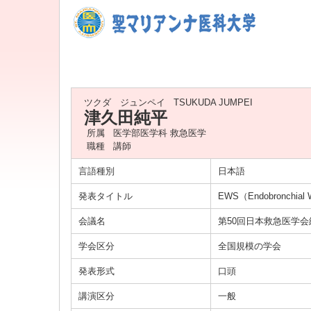
ツクダ ジュンペイ
TSUKUDA JUMPEI
津久田純平
所属
医学部医学科 救急医学
職種
講師
言語種別
日本語
発表タイトル
EWS（Endobronch
会議名
第50回日本救急医学
学会区分
全国規模の学会
発表形式
口頭
講演区分
一般