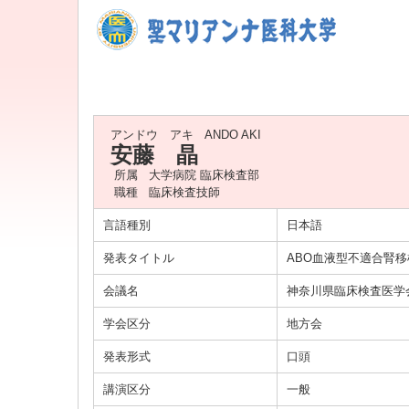
アンドウ アキ
ANDO AKI
安藤 晶
所属
大学病院 臨床検査部
職種
臨床検査技師
言語種別
日本語
発表タイトル
ABO血液型不適合腎
会議名
神奈川県臨床検査医学
学会区分
地方会
発表形式
口頭
講演区分
一般