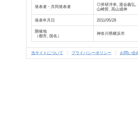
◎斧研洋幸, 渡会義弘, 
発表者・共同発表者
山崎哲, 高山成伸
発表年月日
2011/05/28
開催地
神奈川県横浜市
（都市, 国名）
当サイトについて
プライバシーポリシー
お問い合