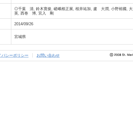
◎千葉 清, 鈴木寛俊, 嵯峨根正展, 桜井祐加, 盧 大潤, 小野裕國, 
英, 西巻 博, 宮入 剛
2014/09/26
宮城県
イバシーポリシー
お問い合わせ