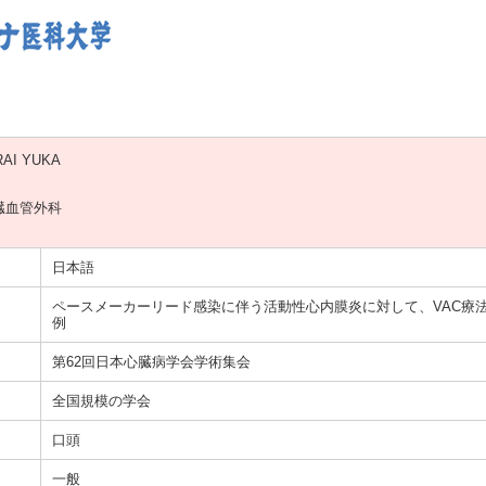
AI YUKA
臓血管外科
）
日本語
ペースメーカーリード感染に伴う活動性心内膜炎に対して、VAC療
例
第62回日本心臓病学会学術集会
全国規模の学会
口頭
一般