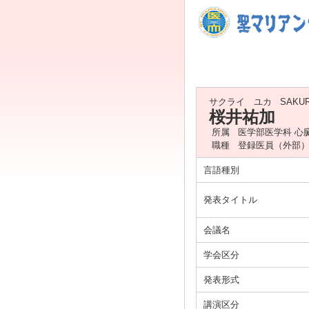
サクライ ユカ
SAKUR
桜井祐加
所属
医学部医学科 心
職種
登録医員（外部
言語種別
発表タイトル
会議名
学会区分
発表形式
講演区分