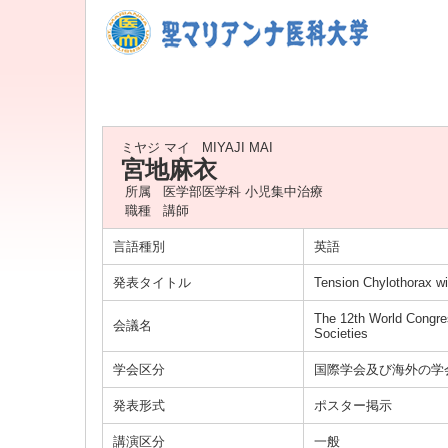
ミヤジ マイ
MIYAJI MAI
宮地麻衣
所属
医学部医学科 小児集中治療
職種
講師
言語種別
英語
発表タイトル
Tension Chylothorax wi
The 12th World Congress
会議名
Societies
学会区分
国際学会及び海外の学
発表形式
ポスター掲示
講演区分
一般