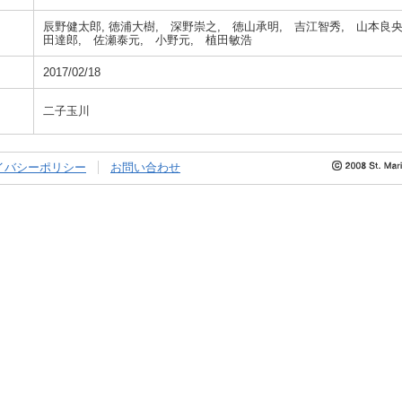
辰野健太郎, 徳浦大樹, 深野崇之, 徳山承明, 吉江智秀, 山本良央
田達郎, 佐瀬泰元, 小野元, 植田敏浩
2017/02/18
二子玉川
イバシーポリシー
お問い合わせ