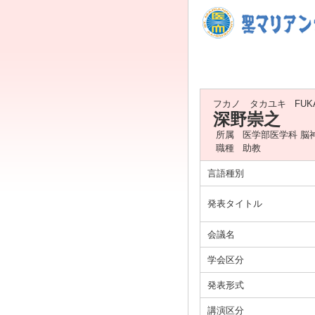
フカノ タカユキ
FUK
深野崇之
所属
医学部医学科 脳
職種
助教
言語種別
発表タイトル
会議名
学会区分
発表形式
講演区分