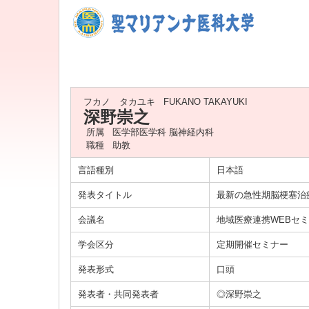
フカノ タカユキ
FUKANO TAKAYUKI
深野崇之
所属
医学部医学科 脳神経内科
職種
助教
言語種別
日本語
発表タイトル
最新の急性期脳梗塞治
会議名
地域医療連携WEBセ
学会区分
定期開催セミナー
発表形式
口頭
発表者・共同発表者
◎深野崇之