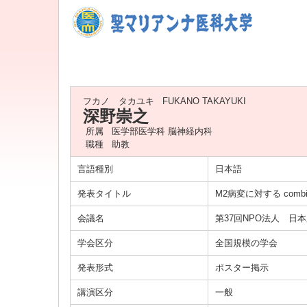
フカノ タカユキ
FUKANO TAKAYUKI
深野崇之
所属
医学部医学科 脳神経内科
職種
助教
言語種別
日本語
発表タイトル
M2病変に対する combin
会議名
第37回NPO法人 日
学会区分
全国規模の学会
発表形式
ポスター掲示
講演区分
一般