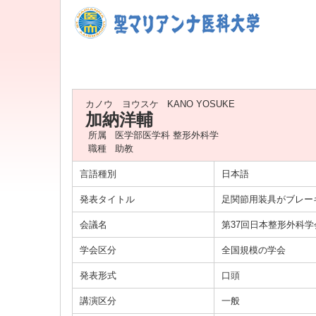
カノウ ヨウスケ
KANO YOSUKE
加納洋輔
所属
医学部医学科 整形外科学
職種
助教
言語種別
日本語
発表タイトル
足関節用装具がブレー
会議名
第37回日本整形外科
学会区分
全国規模の学会
発表形式
口頭
講演区分
一般