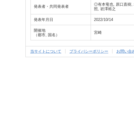
◎有本竜也, 原口直樹, 
発表者・共同発表者
照, 岩澤裕之
発表年月日
2022/10/14
開催地
宮崎
（都市, 国名）
当サイトについて
プライバシーポリシー
お問い合