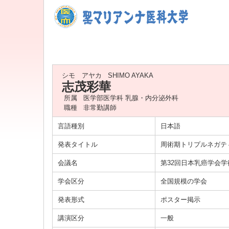
シモ アヤカ
SHIMO AYAKA
志茂彩華
所属
医学部医学科 乳腺・内分泌外科
職種
非常勤講師
言語種別
日本語
発表タイトル
周術期トリプルネガテ
会議名
第32回日本乳癌学会学
学会区分
全国規模の学会
発表形式
ポスター掲示
講演区分
一般