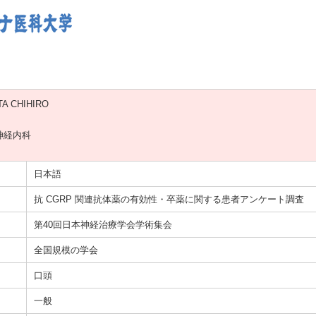
A CHIHIRO
神経内科
日本語
抗 CGRP 関連抗体薬の有効性・卒薬に関する患者アンケート調査
第40回日本神経治療学会学術集会
全国規模の学会
口頭
一般