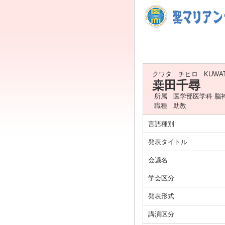
クワタ チヒロ
KUWAT
桒田千尋
所属
医学部医学科 脳
職種
助教
言語種別
発表タイトル
会議名
学会区分
発表形式
講演区分