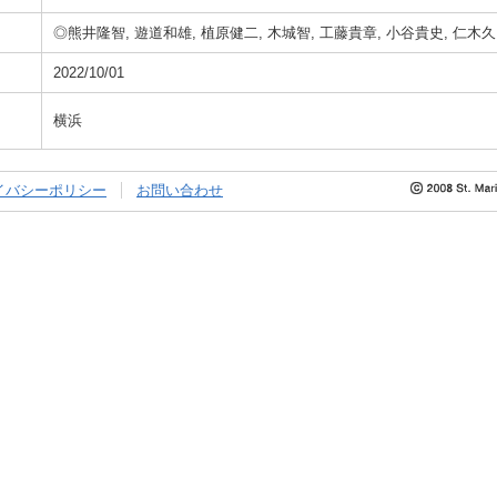
◎熊井隆智, 遊道和雄, 植原健二, 木城智, 工藤貴章, 小谷貴史, 仁木
2022/10/01
横浜
イバシーポリシー
お問い合わせ