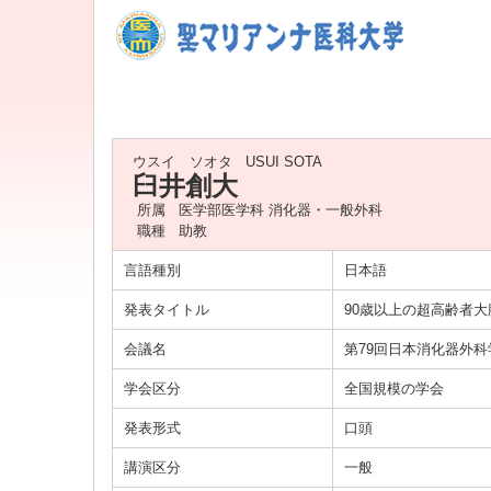
ウスイ ソオタ
USUI SOTA
臼井創大
所属
医学部医学科 消化器・一般外科
職種
助教
言語種別
日本語
発表タイトル
90歳以上の超高齢者
会議名
第79回日本消化器外
学会区分
全国規模の学会
発表形式
口頭
講演区分
一般