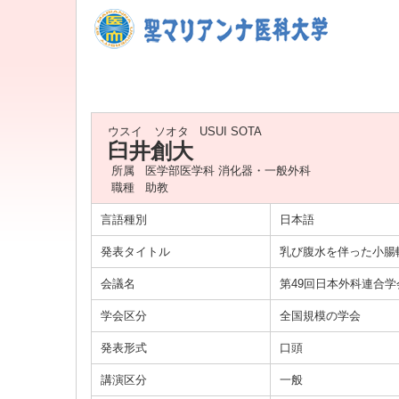
ウスイ ソオタ
USUI SOTA
臼井創大
所属
医学部医学科 消化器・一般外科
職種
助教
言語種別
日本語
発表タイトル
乳び腹水を伴った小腸
会議名
第49回日本外科連合
学会区分
全国規模の学会
発表形式
口頭
講演区分
一般